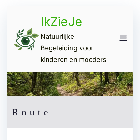
Ga
IkZieJe
naar
de
Natuurlijke
inhoud
Begeleiding voor
kinderen en moeders
Route